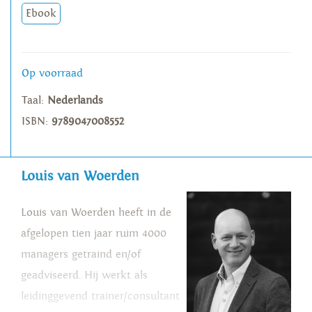
Ebook
Op voorraad
Taal:
Nederlands
ISBN:
9789047008552
Louis van Woerden
Louis van Woerden heeft in de
afgelopen tien jaar ruim 4000
managers getraind en/of
geadviseerd. Hij werkt als
leidinggevend trainer/consultant