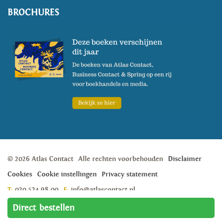
BROCHURES
© 2026 Atlas Contact
Alle rechten voorbehouden
Disclaimer
Cookies
Cookie instellingen
Privacy statement
T:
020 524 98 00
E:
info@atlascontact.nl
Weesperstraat 105A, 1018 VN, Amsterdam
Direct bestellen