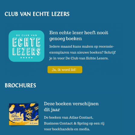
Bart Koetsier, 2020). In 2021
ontving zij de Gouden
CLUB VAN ECHTE LEZERS
Ganzenveer.
BROCHURES