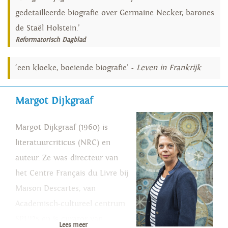
gedetailleerde biografie over Germaine Necker, barones
de Staël Holstein.’
Reformatorisch Dagblad
‘een kloeke, boeiende biografie’ -
Leven in Frankrijk
Margot Dijkgraaf
Margot Dijkgraaf (1960) is
literatuurcriticus (NRC) en
auteur. Ze was directeur van
het Centre Français du Livre bij
Maison Descartes, van
Academisch-cultureel centrum
SPUI25 en is curator van
Lees meer