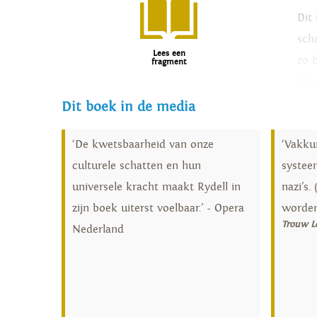
Dit
sch
Lees een
zo 
fragment
ble
ver
Dit boek in de media
Ryd
‘De kwetsbaarheid van onze
‘Vakkun
Een
culturele schatten en hun
systee
muz
universele kracht maakt Rydell in
nazi’s.
zijn boek uiterst voelbaar.’ - Opera
worden
Trouw Le
Nederland