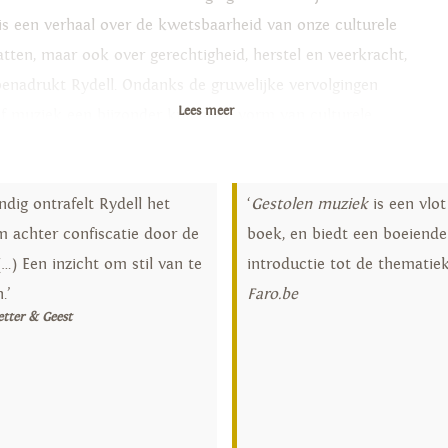
 is een verhaal over de kwetsbaarheid van onze culturele
atten, maar ook over gerechtigheid, herstel en veerkracht,
benadrukt Rydell. Ondanks de gruwelijke vervolgingen
Lees meer
ef muziek een bijzonder krachtige vorm van culturele
binding – en van verzet. Op indrukwekkende wijze maakt
ell de universele kracht van muziek invoelbaar.
dig ontrafelt Rydell het
‘
Gestolen muziek
is een vlot
 aangrijpend verhaal over de universele kracht van
m achter confiscatie door de
boek, en biedt een boeiende
iek
 (…) Een inzicht om stil van te
introductie tot de thematiek.
.’
Faro.be
tter & Geest