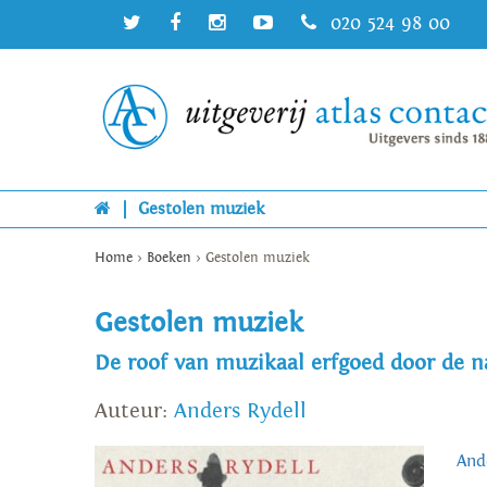
020 524 98 00
|
Gestolen muziek
Home
>
Boeken
>
Gestolen muziek
Gestolen muziek
De roof van muzikaal erfgoed door de na
Auteur:
Anders Rydell
And