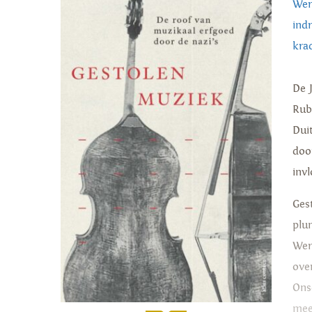
Wer
ind
kra
De 
Rub
Dui
doo
inv
Ges
plu
Wer
ove
Ons
mee