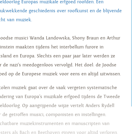
eldoorlog Europas muzikale erfgoed roofden. Een
rukwekkende geschiedenis over roofkunst en de blijvende
cht van muziek.
Joodse musici Wanda Landowska, Shony Braun en Arthur
instein maakten tijdens het interbellum furore in
tsland en Europa. Slechts een paar jaar later werden ze
r de nazi’s meedogenloos vervolgd. Het doel: de Joodse
loed op de Europese muziek voor eens en altijd uitwissen.
tolen muziek gaat over de vaak vergeten systematische
ndering van Europa’s muzikale erfgoed tijdens de Tweede
eldoorlog. Op aangrijpende wijze vertelt Anders Rydell
r de getroffen musici, componisten en instellingen.
chatbare muziekinstrumenten en manuscripten van
sters als Bach en Beethoven gingen voor altijd verloren.