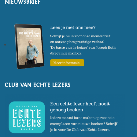
NIEUWSBRIEF
Hij schreef meerdere boeken,
waaronder de bestseller
Help,
mijn baas is een aap!
. Hij is
oprichter van Apemanagement
en verbonden aan Jane Goodall
Institute Global.
CLUB VAN ECHTE LEZERS