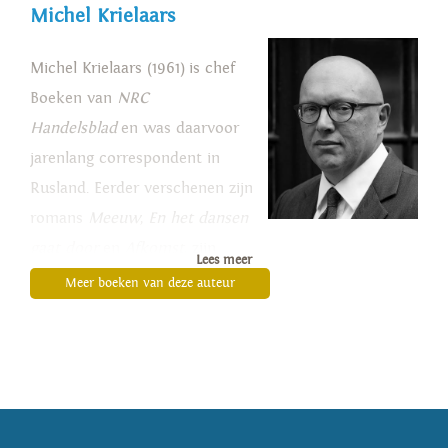
Michel Krielaars
Michel Krielaars (1961) is chef
Boeken van
NRC
Handelsblad
en was daarvoor
jarenlang correspondent in
Rusland. Eerder verschenen zijn
romans
Meeuw
,
En het dansen
gaat door
en
Afkomst
, zijn
Lees meer
verhalenbundel
Vanillevla met
Meer boeken van deze auteur
frambozen
en zijn non-
fictiedebuut
Het brilletje van
Tsjechov. Reizen door Rusland,
waarmee hij lovende kritieken
oogstte en de Bob den Uyl Prijs