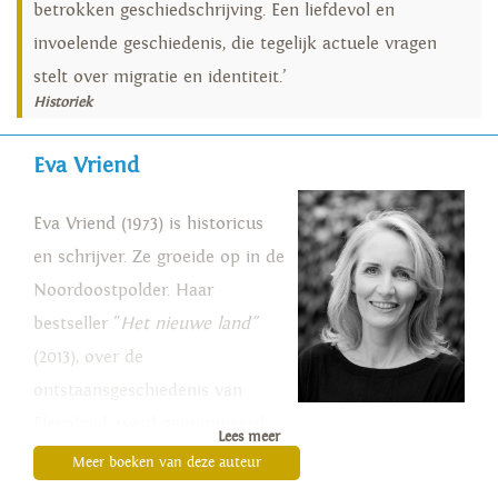
betrokken geschiedschrijving. Een liefdevol en
invoelende geschiedenis, die tegelijk actuele vragen
stelt over migratie en identiteit.’
Historiek
Eva Vriend
Eva Vriend (1973) is historicus
en schrijver. Ze groeide op in de
Noordoostpolder. Haar
bestseller "
Het nieuwe land"
(2013), over de
ontstaansgeschiedenis van
Flevoland, werd genomineerd
Lees meer
voor de Brusseprijs en de Libris
Meer boeken van deze auteur
Geschiedenis Prijs. In 2015