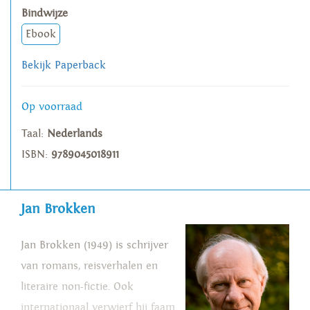
Bindwijze
Ebook
Bekijk Paperback
Op voorraad
Taal:
Nederlands
ISBN:
9789045018911
Jan Brokken
Jan Brokken (1949) is schrijver
van romans, reisverhalen en
literaire non-fictie. Ook
internationaal verwierf hij faam