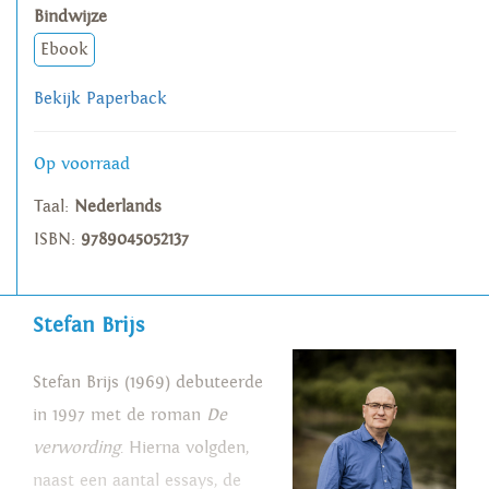
Bindwijze
Ebook
Bekijk Paperback
Op voorraad
Taal:
Nederlands
ISBN:
9789045052137
Stefan Brijs
Stefan Brijs (1969) debuteerde
in 1997 met de roman
De
verwording
. Hierna volgden,
naast een aantal essays, de