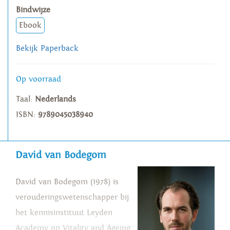
Bindwijze
Ebook
Bekijk Paperback
Op voorraad
Taal:
Nederlands
ISBN:
9789045038940
David van Bodegom
David van Bodegom (1978) is
verouderingswetenschapper bij
het kennisinstituut Leyden
Academy on Vitality and Ageing.