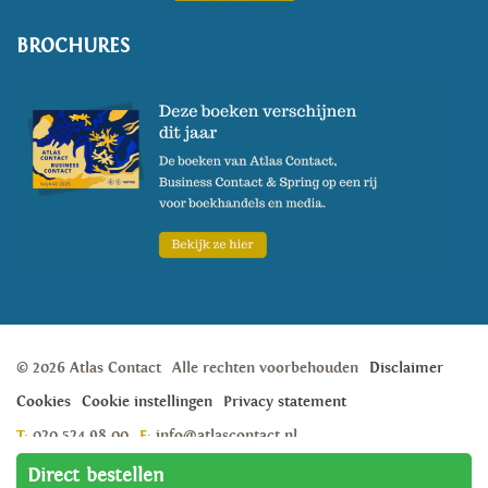
BROCHURES
© 2026 Atlas Contact
Alle rechten voorbehouden
Disclaimer
Cookies
Cookie instellingen
Privacy statement
T:
020 524 98 00
E:
info@atlascontact.nl
Weesperstraat 105A, 1018 VN, Amsterdam
Direct bestellen