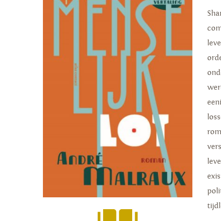
Shan
com
lev
ord
ond
wer
een
los
rom
vers
lev
exis
poli
tijd