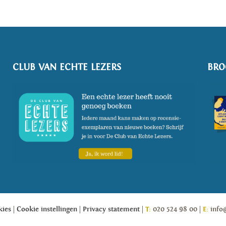
CLUB VAN ECHTE LEZERS
BRO
kies
Cookie instellingen
Privacy statement
T:
020 524 98 00
E:
info