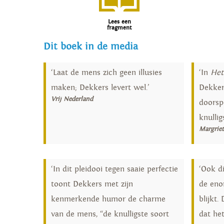
Lees een
fragment
Dit boek in de media
‘Laat de mens zich geen illusies
‘In
Het
maken; Dekkers levert wel.’
Dekker
Vrij Nederland
doorsp
knullig
Margrie
‘In dit pleidooi tegen saaie perfectie
‘Ook d
toont Dekkers met zijn
de eno
kenmerkende humor de charme
blijkt
van de mens, “de knulligste soort
dat he