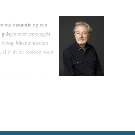
erste instantie op een
 gidsjes over trekvogels
bioloog. Maar sindsdien
al blijft de bioloog nooit
hetsen leest hij sinds
jk kunnen denken dat
ngetwijfeld van '
Vroege
ingbare neiging om zijn
'
verschillen ook maar
 zoals hij schrijft, of