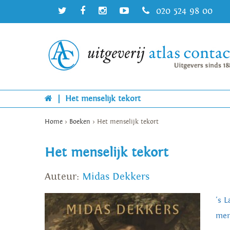
020 524 98 00
|
Het menselijk tekort
Home
>
Boeken
>
Het menselijk tekort
Het menselijk tekort
Auteur:
Midas Dekkers
's 
men