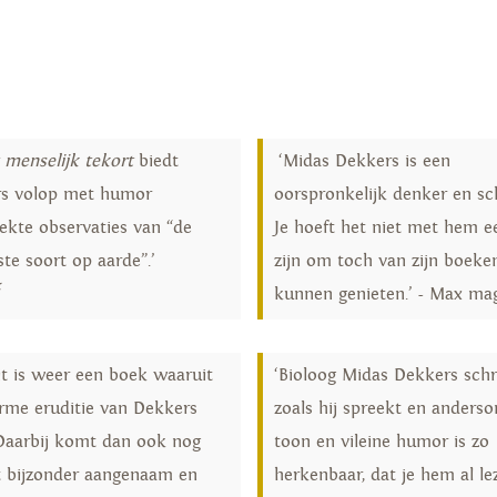
 menselijk tekort
biedt
‘Midas Dekkers is een
s volop met humor
oorspronkelijk denker en sch
ekte observaties van “de
Je hoeft het niet met hem e
ste soort op aarde”.’
zijn om toch van zijn boeke
t
kunnen genieten.’ - Max ma
it is weer een boek waaruit
‘Bioloog Midas Dekkers schri
rme eruditie van Dekkers
zoals hij spreekt en anderso
. Daarbij komt dan ook nog
toon en vileine humor is zo
t bijzonder aangenaam en
herkenbaar, dat je hem al l