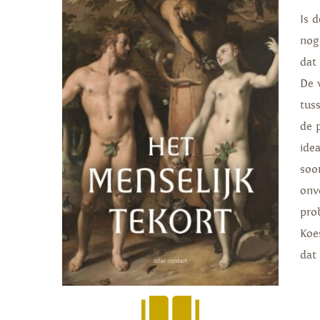
Is 
nog
dat
De 
tus
de 
ide
soo
onv
pro
Koe
dat