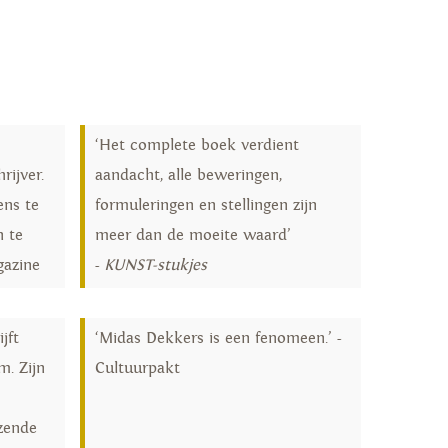
‘Het complete boek verdient
rijver.
aandacht, alle beweringen,
ens te
formuleringen en stellingen zijn
n te
meer dan de moeite waard’
gazine
-
KUNST-stukjes
jft
‘Midas Dekkers is een fenomeen.’ -
m. Zijn
Cultuurpakt
ezende