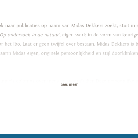
ek naar publicaties op naam van Midas Dekkers zoekt, stuit in e
Op onderzoek in de natuur'
, eigen werk in de vorm van keurige
r het lbo. Laat er geen twijfel over bestaan: Midas Dekkers is 
n Midas eigen, originele persoonlijkheid en stijl doorklinken, 
undels columns over mens en (vooral) dier. Deze persoonlijke sc
Lees meer
Als die eerdere publicaties er niet waren, zou je zelfs makkeli
is die is gaan schrijven - de meeste Nederlanders kennen hem o
ressen'
en '
Midas'
- welk programma de reden is van de onbedw
televisie en de Midas in, zeg, '
De koeskoes en andere beesten
et zijn stem en ontspannen dictie door je hoofd gaan. Midas praat