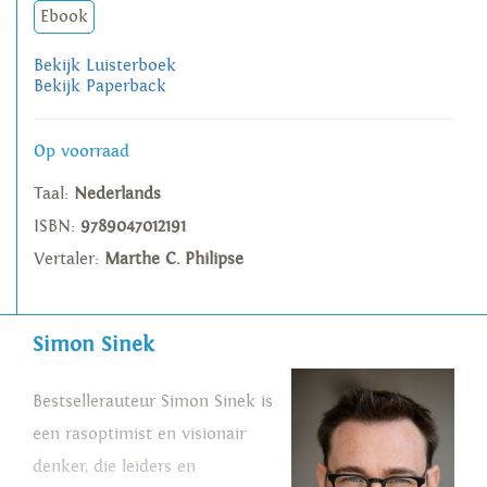
Ebook
Bekijk Luisterboek
Bekijk Paperback
Op voorraad
Taal:
Nederlands
ISBN:
9789047012191
Vertaler:
Marthe C. Philipse
Simon Sinek
Bestsellerauteur Simon Sinek is
een rasoptimist en visionair
denker, die leiders en