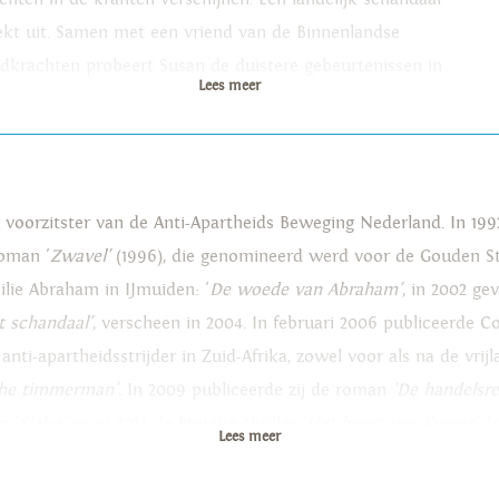
ekt uit. Samen met een vriend van de Binnenlandse
ijdkrachten probeert Susan de duistere gebeurtenissen in
Lees meer
laatste maanden te reconstrueren. Pleegden de
rmannen van de illegaliteit in Kennemerland wel
sluitend verzet tegen de Duitsers?
voorzitster van de Anti-Apartheids Beweging Nederland. In 19
roman '
Zwavel'
(1996), die genomineerd werd voor de Gouden St
ilie Abraham in IJmuiden: '
De woede van Abraham'
, in 2002 ge
t schandaal'
, verscheen in 2004. In februari 2006 publiceerde 
s anti-apartheidsstrijder in Zuid-Afrika, zowel voor als na de vr
he timmerman'.
In 2009 publiceerde zij de roman
'De handelsre
n '
Sjako'
en in 2014 de literaire thriller '
Het beest van Kruger'
. 
Lees meer
et kolonialisme in de twintigste eeuw. Hendrik Witbooi was een 
n in wat later Namibië ging heten. Haar nieuwe roman 'Wij zijn 