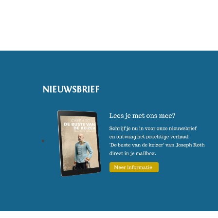
verschijnt in maart 2020.
(Foto: Cornelie Tollens)
NIEUWSBRIEF