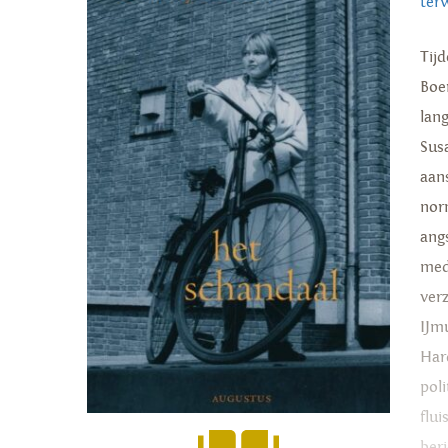
ter
Tij
Boe
lan
Susa
aan
nor
ang
med
ver
IJm
Har
pol
flu
ber