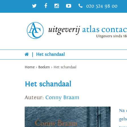
020 524 98 00
|
Het schandaal
Home
>
Boeken
>
Het schandaal
Het schandaal
Auteur:
Conny Braam
Na d
geh