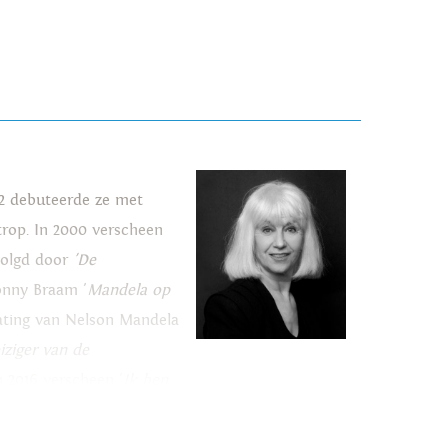
92 debuteerde ze met
rop. In 2000 verscheen
volgd door
'De
Conny Braam '
Mandela op
ijlating van Nelson Mandela
iziger
van de
In 2016 verscheen '
Ik ben
vrijheidsstrijder die
de wrekers over dit alles'