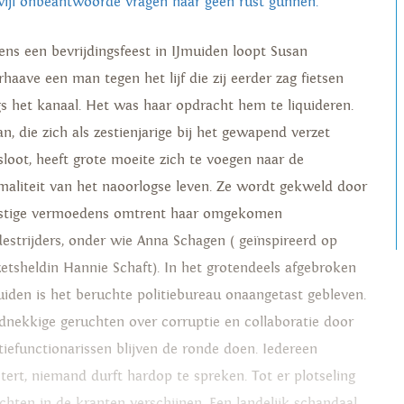
wijl onbeantwoorde vragen haar geen rust gunnen.
dens een bevrijdingsfeest in IJmuiden loopt Susan
rhaave een man tegen het lijf die zij eerder zag fietsen
gs het kanaal. Het was haar opdracht hem te liquideren.
n, die zich als zestienjarige bij het gewapend verzet
sloot, heeft grote moeite zich te voegen naar de
maliteit van het naoorlogse leven. Ze wordt gekweld door
stige vermoedens omtrent haar omgekomen
estrijders, onder wie Anna Schagen ( geïnspireerd op
zetsheldin Hannie Schaft). In het grotendeels afgebroken
uiden is het beruchte politiebureau onaangetast gebleven.
dnekkige geruchten over corruptie en collaboratie door
itiefunctionarissen blijven de ronde doen. Iedereen
istert, niemand durft hardop te spreken. Tot er plotseling
ichten in de kranten verschijnen. Een landelijk schandaal