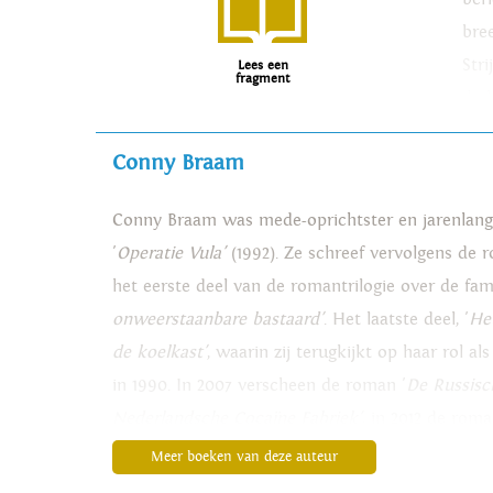
bre
Str
Lees een
fragment
de 
voo
Conny Braam
uit
Conny Braam was mede-oprichtster en jarenlang 
'
Operatie Vula'
(1992). Ze schreef vervolgens de 
het eerste deel van de romantrilogie over de fam
onweerstaanbare bastaard'
. Het laatste deel, '
He
de koelkast'
, waarin zij terugkijkt op haar rol al
in 1990. In 2007 verscheen de roman '
De Russisc
Nederlandsche Cocaïne Fabriek'
, in 2012 de roma
Hendrik Witbooi'
, over de Afrikaanse ervaring m
Meer boeken van deze auteur
vocht tegen de Duitse keizer en Duitse koloniste