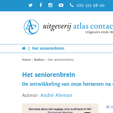
020 524 98 00
|
Het seniorenbrein
Home
>
Boeken
>
Het seniorenbrein
Het seniorenbrein
De ontwikkeling van onze hersenen na o
Auteur:
André Aleman
Al 