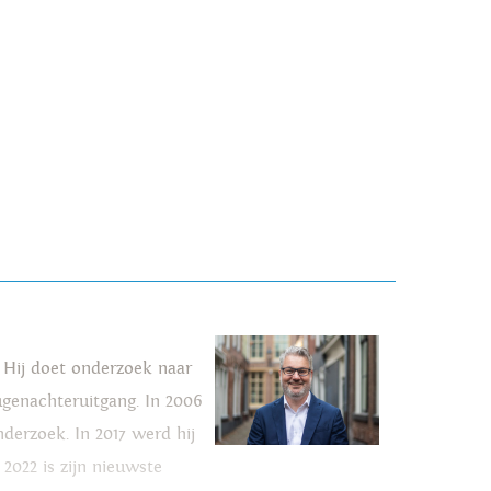
. Hij doet onderzoek naar
genachteruitgang. In 2006
derzoek. In 2017 werd hij
 2022 is zijn nieuwste