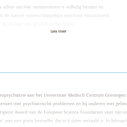
e editie van Het seniorenbrein is volledig herzien en
at de laatste wetenschappelijke inzichten, bijvoorbeeld
r de invloed van alcohol op het brein.
Lees meer
uropsychiatrie aan het Universitair Medisch Centrum Groningen
mensen met psychiatrische problemen en bij ouderen met geheu
stigator Award van de European Science Foundation voor zijn on
was een grote bestseller die in 9 talen vertaald is. In februari