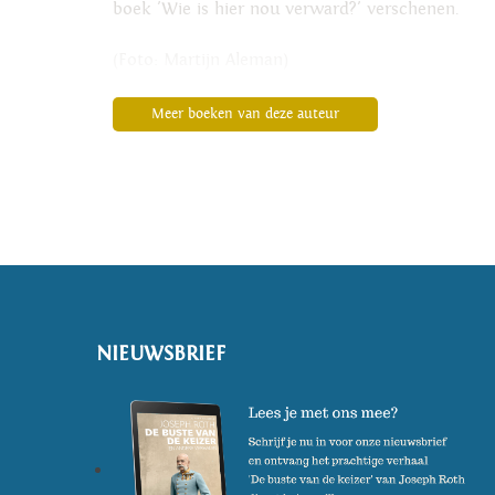
boek 'Wie is hier nou verward?' verschenen.
(Foto: Martijn Aleman)
Meer boeken van deze auteur
NIEUWSBRIEF