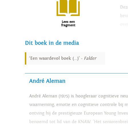
Dez
bev
Lees een
ove
fragment
Dit boek in de media
‘Een waardevol boek (…)’ -
Falder
André Aleman
André Aleman (1975) is hoogleraar cognitieve ne
waarneming, emotie en cognitieve controle bij 
ontving hij de prestigieuze European Young Inve
benoemd tot lid van de KNAW. 'Het seniorenbrein' 