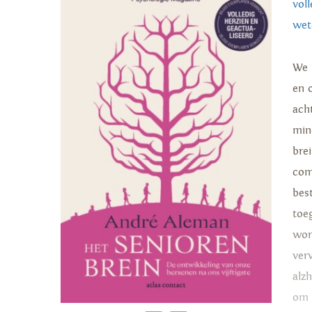
vol
wet
We 
en o
ach
min
bre
com
bes
toe
wor
ver
alz
om 