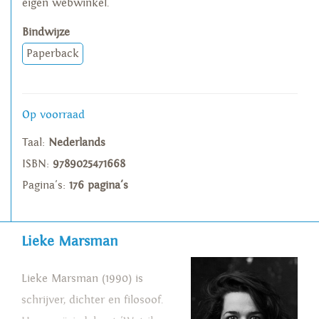
eigen webwinkel.
Bindwijze
Paperback
Op voorraad
Taal:
Nederlands
ISBN:
9789025471668
Pagina's:
176 pagina's
Lieke Marsman
Lieke Marsman (1990) is
schrijver, dichter en filosoof.