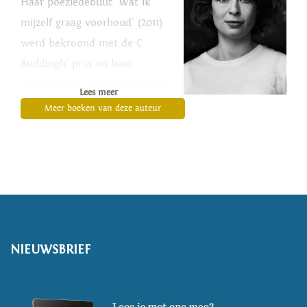
Haar poëziedebuut 'Wat ik
mijzelf graag voorhoud' (2011)
werd bekroond met de C.
Buddingh' prijs en haar
welgeprezen en geëngageerde
Lees meer
debuutroman 'Het
Meer boeken van deze auteur
tegenovergestelde van een
mens' (2017) werd genomineerd
voor de ECI Literatuurprijs.
Marsman is Dichter des
Vaderlands 2021 - 2022.
NIEUWSBRIEF