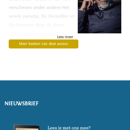
verschenen onder andere Het
wrede paradijs, De Oerpolder en
Op klompen door de dessa;
boeken waarin de geschiedenis
Lees meer
van Nederland op een
Meer boeken van deze auteur
indrukwekkende en
persoonlijke manier wordt
verteld. In 2022 verscheen zijn
roman Testament van de ziel.
NIEUWSBRIEF