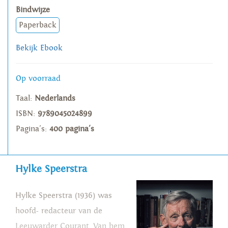
Bindwijze
Paperback
Bekijk Ebook
Op voorraad
Taal:
Nederlands
ISBN:
9789045024899
Pagina's:
400 pagina's
Hylke Speerstra
Hylke Speerstra (1936) was
hoofd- redacteur van de
Leeuwarder Courant. Van hem