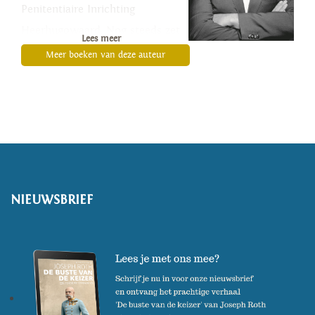
Penitentiaire Inrichting
Heerhugowaard. Nog steeds zet
Lees meer
Douw zich in binnen- en
Meer boeken van deze auteur
buitenland in voor
menswaardige detentie.
NIEUWSBRIEF