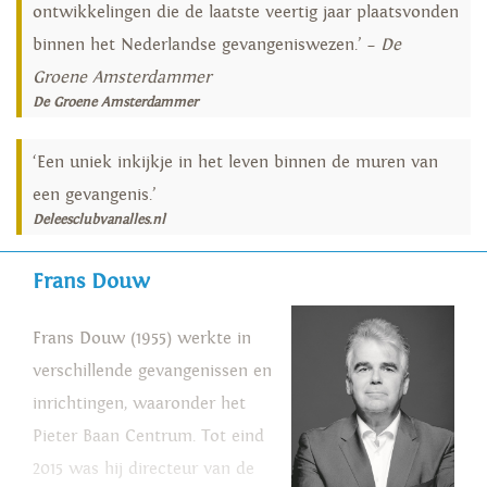
ontwikkelingen die de laatste veertig jaar plaatsvonden
binnen het Nederlandse gevangeniswezen.’ –
De
Groene Amsterdammer
De Groene Amsterdammer
‘Een uniek inkijkje in het leven binnen de muren van
een gevangenis.’
Deleesclubvanalles.nl
Frans Douw
Frans Douw (1955) werkte in
verschillende gevangenissen en
inrichtingen, waaronder het
Pieter Baan Centrum. Tot eind
2015 was hij directeur van de