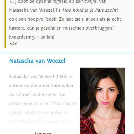
‘(…) door de openhartigheid en zelf-twijfel van
Natascha van Weezel, [is
Hoe houd je je hart zacht
]
ook een hoopvol boek. Ze laat zien: alleen als je echt
luistert, kun je geschillen misschien overbruggen.’
[waardering: 4 ballen]
NRC
Natascha van Weezel
Natascha van Weezel (1986) is
auteur en documentairemaker.
Ze schreef onder meer 'De
derde generatie' en 'Thuis bij de
vijand'. Moslims en joden in
Nederland. Ook maakte ze de
documentaires 'Elke dag 4 mei',