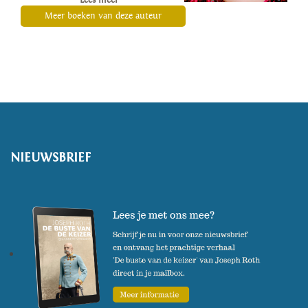
Lees meer
'Nataschas beloofde land',
Meer boeken van deze auteur
'Broertje' en samen met Sinan
Can 'Brug over de breuklijn'. Ze
heeft een veelgelezen column in
Het Parool.
NIEUWSBRIEF