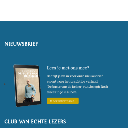
werk is in dertig talen vertaald
en hij ontving talrijke prijzen. In
maart 2022 verschijnt zijn
nieuwste boek 'Eenling zijn'.
(Foto: Peter-Andres Hassiepen)
NIEUWSBRIEF
CLUB VAN ECHTE LEZERS