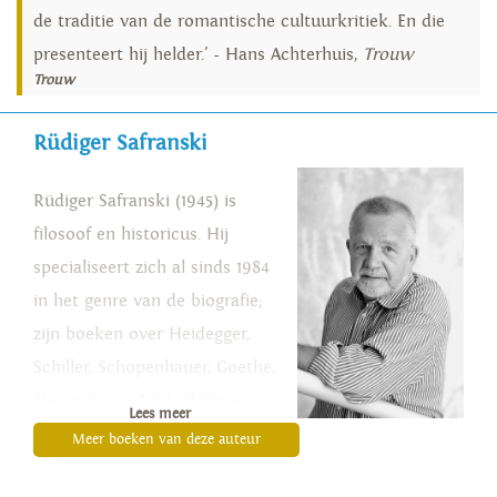
de traditie van de romantische cultuurkritiek. En die
presenteert hij helder.' - Hans Achterhuis,
Trouw
Trouw
Rüdiger Safranski
Rüdiger Safranski (1945) is
filosoof en historicus. Hij
specialiseert zich al sinds 1984
in het genre van de biografie;
zijn boeken over Heidegger,
Schiller, Schopenhauer, Goethe,
Nietzsche en E.T.A. Hoffmann
Lees meer
behoren tot het beste wat er
Meer boeken van deze auteur
over hen is geschreven. Zijn