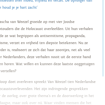
enslessen over moed, vrijheid en verzet. De opvolger van
e houd je je hart zacht'
ascha van Weezel groeide op met vier Joodse
otouders die de Holocaust overleefden. Uit hun verhalen
rde ze wat begrippen als antisemitisme, propaganda,
cisme, verzet en vrijheid ten diepste betekenen. Nu ze
er is, realiseert ze zich dat haar zoontjes, net als veel
r Nederlanders, deze verhalen nooit uit de eerste hand
len horen. Wat willen en kunnen deze laatste ooggetuigen
 vertellen?
Hoop doet overleven spreekt Van Weezel tien Nederlandse
ocaustoverlevenden. Het zijn indringende gesprekken
r de oorlog, over grote thema’s en de doorwerking in het
edaagse, maar ook over nú. Waar vinden mensen die het