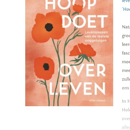
lev
'Ho
Nat
gro
lee
fas
moed
mee
zul
ons
In 
Hol
ove
all