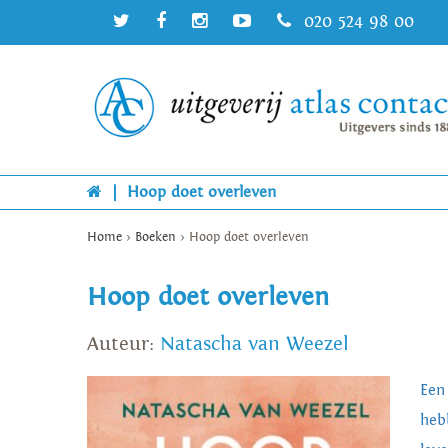
020 524 98 00
|
Hoop doet overleven
Home
>
Boeken
>
Hoop doet overleven
Hoop doet overleven
Auteur:
Natascha van Weezel
Een
heb