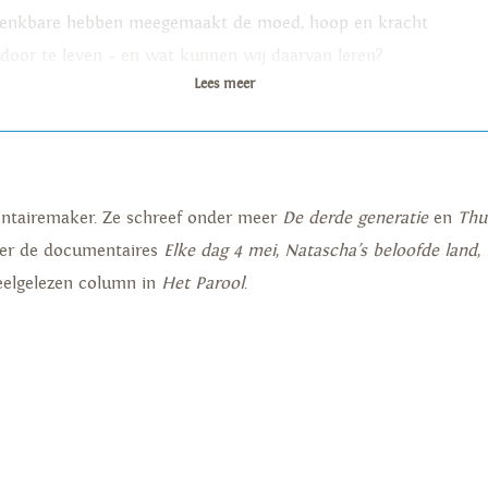
enkbare hebben meegemaakt de moed, hoop en kracht
door te leven – en wat kunnen wij daarvan leren?
Lees meer
entairemaker. Ze schreef onder meer
De derde generatie
en
Thui
eer de documentaires
Elke dag 4 mei
,
Natascha’s beloofde land
,
veelgelezen column in
Het Parool
.