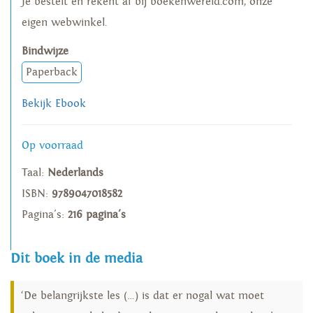
Je bestelt en rekent af bij boekenwereld.com, onze
eigen webwinkel.
Bindwijze
Paperback
Bekijk Ebook
Op voorraad
Taal:
Nederlands
ISBN:
9789047018582
Pagina's:
216 pagina's
Dit boek in de media
‘De belangrijkste les (…) is dat er nogal wat moet