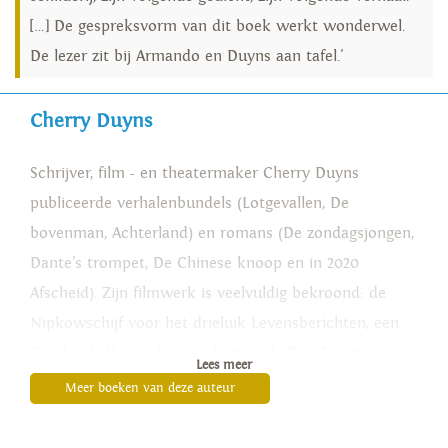
[…] De gespreksvorm van dit boek werkt wonderwel.
De lezer zit bij Armando en Duyns aan tafel.'
Cherry Duyns
Schrijver, film - en theatermaker Cherry Duyns
publiceerde verhalenbundels (Lotgevallen, De
bovenman, Achterland) en romans (De zondagsjongen,
Dante’s trompet, De Chinese knoop en in 2020
Afscheid). Zijn filmwerk is veelvuldig bekroond: de
Nipkowschijf voor het drieluik Levensberichten, een
Gouden Kalf voor De wording en de Prix Europa voor
Lees meer
De droom van de beer.
Meer boeken van deze auteur