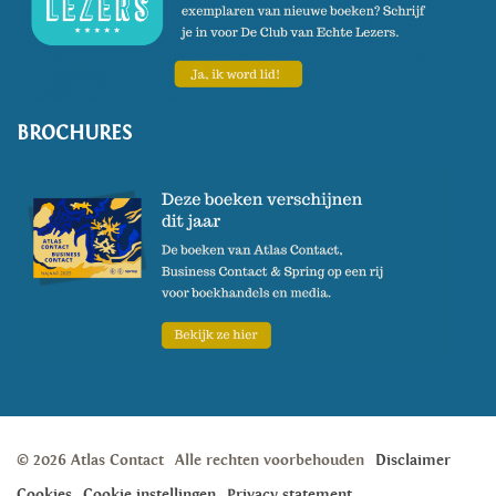
over een rustiek dorpje in een
uithoek van Egypte tot de
vondst van water het naar de
21e eeuw katapulteerde,
Een
BROCHURES
regen van eeuwig vuur
(1998) over haar eerste
woestijnreizen: zoektocht naar
oudheden, wanhoop als ze geen
water vindt, lange dagmarsen
en soms verstikkende
eenzaamheid,
De geur van
kamelen
(1993) een bundeling
artikelen met illustraties van
liefhebbers en kenners van de
© 2026 Atlas Contact
Alle rechten voorbehouden
Disclaimer
dromedaris die voor het gemak
Cookies
Cookie instellingen
Privacy statement