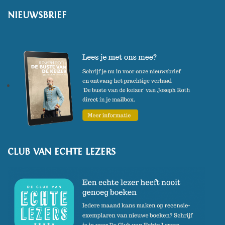
NIEUWSBRIEF
rechtvaardigen' werd in 2020
bekroond met de Premio Tribùk
dei Librai, de Prijs van Italiaanse
boekverkopers. In de zomer van
2021 verscheen 'De tuinen van
Buitenzorg', en in oktober 2022
verscheen het boek 'De
kampschilders' .
CLUB VAN ECHTE LEZERS