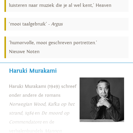
luisteren naar muziek die je al wel kent,' Heaven
‘mooi taalgebruik’ -
Argus
'humorvolle, mooi geschreven portretten.'
Nieuwe Noten
Haruki Murakami
Haruki Murakami (1949) schreef
onder andere de romans
Norwegian Wood, Kafka op het
strand, 1q84
en
De moord op
Commendatore
en de
verhalenbundels
Mannen