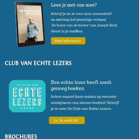
lieve gunsteling
, waarvan de vertaalrechten aan 14
landen werden verkocht, ontving hij de F. Bordewijk-
prijs en zowel de jury- als de publieksprijs van de
Vlaamse literatuurpijs de Boon. In 2022 verscheen zijn
derde dichtbundel
Komijnsplitsers
en het
Boekenweekessay
Het warmtefort
.
CLUB VAN ECHTE LEZERS
BROCHURES