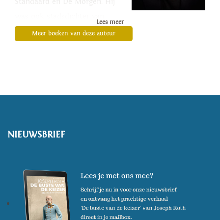
Standaard en De Morgen. Hij
was ook stadsdichter van
Lees meer
Antwerpen.
Meer boeken van deze auteur
Hij debuteerde in 1995 met de
dichtbundel
Waar de egel gaat
,
waarvoor hij bekroond werd
met de Vlaamse Debuutprijs
voor Literatuur. In 2008 kreeg
de essaybundel
Naderingen,
NIEUWSBRIEF
kijken en zoeken naar schilders
de Dirk Martens Literatuurprijs.
In 2010 won Dewulf de Libris
Literatuurprijs en in 2011 de
Inktaap, beiden met zijn
bekendste werk
Kleine dagen.