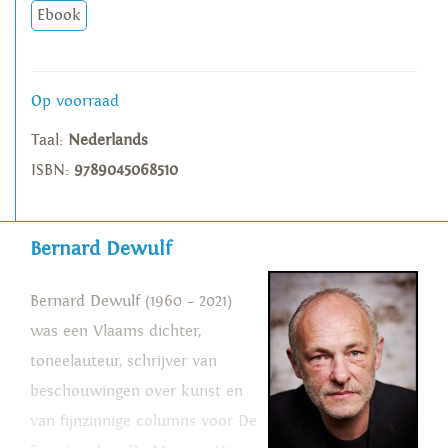
Ebook
Op voorraad
Taal:
Nederlands
ISBN:
9789045068510
Bernard Dewulf
Bernard Dewulf (1960 – 2021)
was een Vlaams dichter,
toneelauteur, schrijver van
beschouwingen over kunst en
van fijnzinnige columns voor De