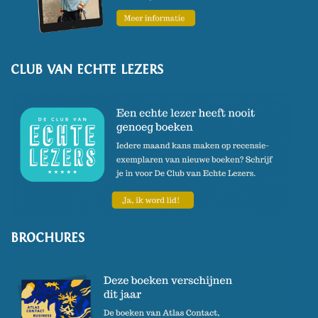
Dat werd door
de jury
omschreven als "een stilistisch
kroonjuweel ... met de allure
CLUB VAN ECHTE LEZERS
van een getijdenboek met
schitterende miniaturen". Hij
vertaalde onder meer het
klassieke toneelstuk
Alcestis
, in
de bewerking van Ted Hughes,
en zijn theatertekst
Een Lolita
uit 2013 werd bekroond met de
Taalunie Toneelschrijfprijs.
BROCHURES
In 2018 verschenen zijn
dichtbundel
Naar het gras
in
2018, in 2020 de bundel