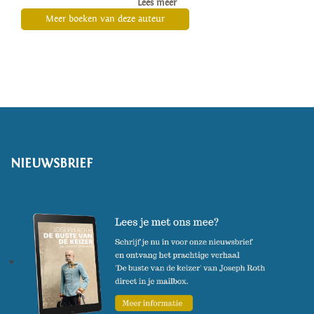
Lees meer
als een organisatie haar
Meer boeken van deze auteur
oorsprong niet verloochent en
vanuit die kern keuzes maakt.
Zo stonden ze aan de wieg van
vernieuwingen van organisaties
op allerlei terreinen. Rachelle
staat in de
Opzij
-top 10 van
NIEUWSBRIEF
meest invloedrijke vrouwen in
het Nederlandse bedrijfsleven.