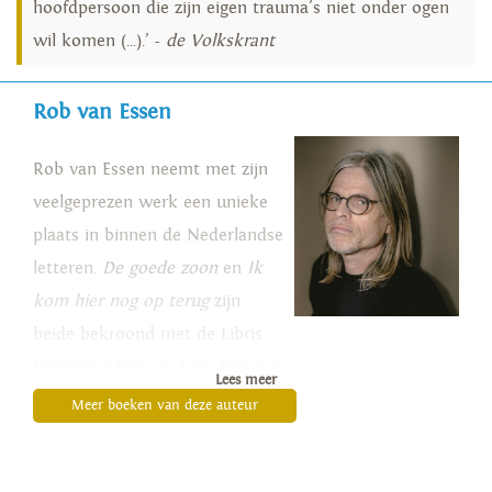
hoofdpersoon die zijn eigen trauma's niet onder ogen
wil komen (...).’ -
de Volkskrant
Rob van Essen
Rob van Essen neemt met zijn
veelgeprezen werk een unieke
plaats in binnen de Nederlandse
letteren.
De goede zoon
en
Ik
kom hier nog op terug
zijn
beide bekroond met de Libris
Literatuur Prijs.
Ik kom hier nog
Lees meer
op terug
was bovendien
Meer boeken van deze auteur
genomineerd voor de NS
Publieksprijs.
Kwade dagen
is