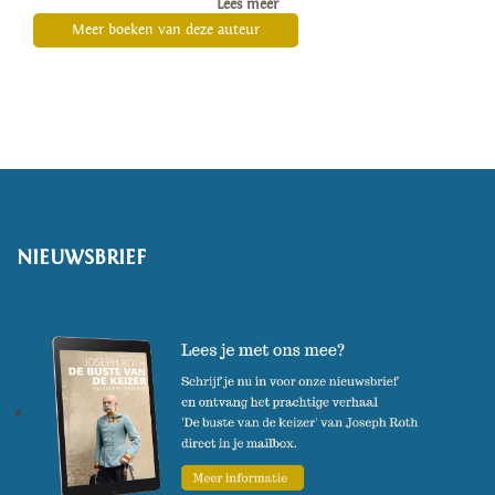
Lees meer
Orange Prize, onder andere. Met
Meer boeken van deze auteur
spanning wordt over de hele
wereld uitgekeken naar het
derde deel over Cromwell
, 'De
spiegel en het licht'
, waarvan de
Nederlandse editie naar
verwachting in 2020 bij
NIEUWSBRIEF
Uitgeverij Atlas Contact zal
verschijnen.