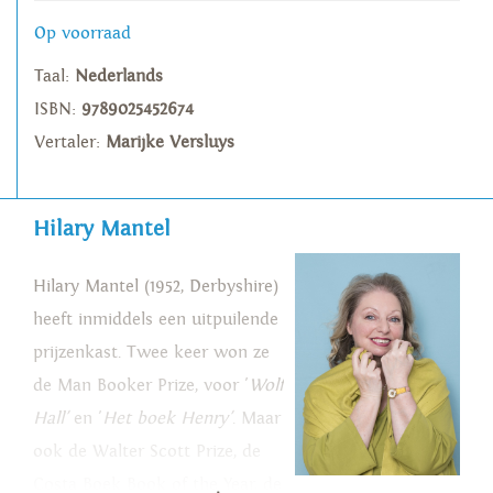
Op voorraad
Taal:
Nederlands
ISBN:
9789025452674
Vertaler:
Marijke Versluys
Hilary Mantel
Hilary Mantel (1952, Derbyshire)
heeft inmiddels een uitpuilende
prijzenkast. Twee keer won ze
de Man Booker Prize, voor '
Wolf
Hall'
en '
Het boek Henry'
. Maar
ook de Walter Scott Prize, de
Costa Boek Book of the Year, de