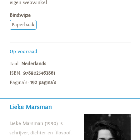
eigen webwinkel.
Bindwijze
Paperback
Op voorraad
Taal:
Nederlands
ISBN:
9789025463861
Pagina's:
192 pagina's
Lieke Marsman
Lieke Marsman (1990) is
schrijver, dichter en filosoof.