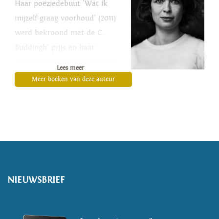
Haar poëziedebuut 'Wat ik
mijzelf graag voorhoud' (2011)
werd bekroond met de C.
Buddingh' prijs en haar
welgeprezen en geëngageerde
Lees meer
debuutroman 'Het
Meer boeken van deze auteur
tegenovergestelde van een
mens' (2017) werd genomineerd
voor de ECI Literatuurprijs.
Marsman is Dichter des
Vaderlands 2021 - 2022.
NIEUWSBRIEF