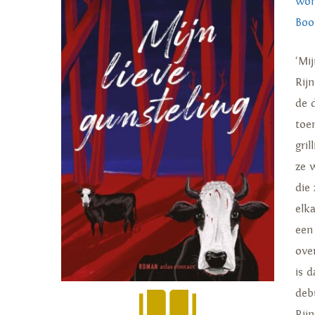
won
Boo
‘Mi
Rijn
de 
toe
gri
ze 
die
elk
een
ove
is 
deb
Rij