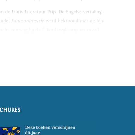
e Libris Literatuur Prijs. De Engelse vertaling
bundel
Fantoommerrie
werd bekroond met de Ida
ht, ontving hij de F. Bordewijk-prijs en zowel
ijnsplitsers
en het Boekenweekessay
Het
CHURES