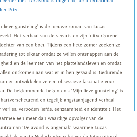
 eerder met ‘De avond is ongemak’ de International
ker Prize.
jn lieve gunsteling’ is de nieuwe roman van Lucas
eveld. Het verhaal van de veearts en zijn ‘uitverkorene’,
dochter van een boer. Tijdens een hete zomer zoeken ze
nadering tot elkaar omdat ze willen ontsnappen aan de
lligheid en de leemten van het plattelandsleven en omdat
willen ontkomen aan wat er in hen gezaaid is. Gedurende
 zomer ontwikkelen ze een obsessieve fascinatie voor
aar. De beklemmende bekentenis ‘Mijn lieve gunsteling’ is
 hartverscheurend en tegelijk angstaanjagend verhaal
r verlies, verboden liefde, eenzaamheid en identiteit. Het
daarmee een meer dan waardige opvolger van de
uutroman ‘De avond is ongemak’ waarmee Lucas
neveld als eerste Nederlandse schrijver de International