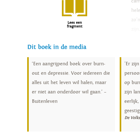
carr
hel
zo’
Lees een
fragment
zij
nog
Dit boek in de media
Aang
‘Een aangrijpend boek over burn-
'Er zi
out en depressie. Voor iedereen die
persoo
alles uit het leven wil halen, maar
op bur
er niet aan onderdoor wil gaan.’ –
zijn la
Buitenleven
eerlij
geestig
De Volk