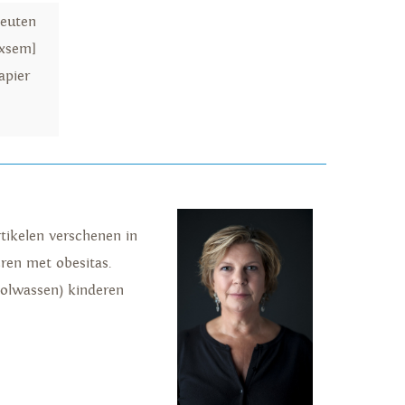
peuten
oxsem]
apier
tikelen verschenen in
eren met obesitas.
volwassen) kinderen