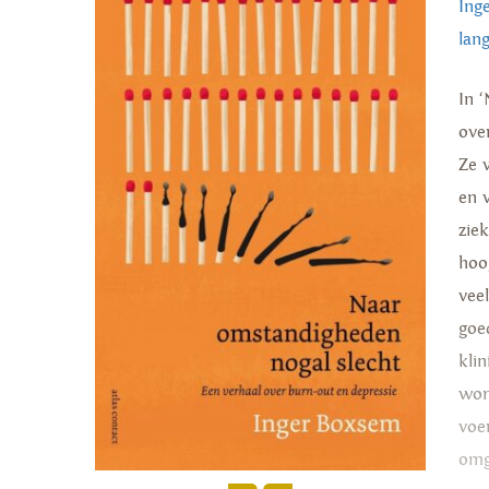
Ing
lan
In 
ove
Ze 
en 
zie
hoo
vee
goe
kli
wor
voe
omg