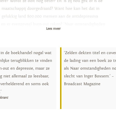
ière? Wordt ze ooit nog beter? En: is zij nou gek of is de
e maatschappij doorgedraaid? Want hoe kan het dat in
n gelukkig land 800.000 mensen aan de antidepressiva
n, en er evenzoveel burn-out raken? ‘Naar omstandigheden
Lees meer
al slecht’ is de neerslag van een zwarte periode;
rijpend en, eerlijk is eerlijk, vaak herkenbaar.
jn in de boekhandel nogal wat
‘Zelden dekten titel en cove
nlijke terugblikken te vinden
de lading van een boek zo t
n-out en depressie, maar ze
als Naar omstandigheden no
ng niet allemaal zo leesbaar,
slecht van Inger Boxsem.’ –
k, verhelderend en soms ook
Broadcast Magazine
.'
skrant