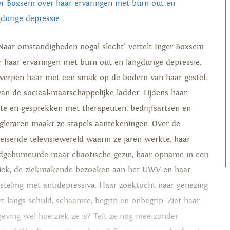
er Boxsem over haar ervaringen met burn-out en
gdurige depressie.
‘Naar omstandigheden nogal slecht’ vertelt Inger Boxsem
r haar ervaringen met burn-out en langdurige depressie.
werpen haar met een smak op de bodem van haar gestel,
van de sociaal-maatschappelijke ladder. Tijdens haar
kte en gesprekken met therapeuten, bedrijfsartsen en
gleraren maakt ze stapels aantekeningen. Over de
leisende televisiewereld waarin ze jaren werkte, haar
dgehumeurde maar chaotische gezin, haar opname in een
niek, de ziekmakende bezoeken aan het UWV en haar
steling met antidepressiva. Haar zoektocht naar genezing
rt langs schuld, schaamte, begrip en onbegrip. Ziet haar
eving wel hoe ziek ze is? Telt ze nog mee zonder