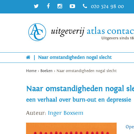
020 524 98 00
|
Naar omstandigheden nogal slecht
Home
>
Boeken
>
Naar omstandigheden nogal slecht
Naar omstandigheden nogal sl
een verhaal over burn-out en depressie
Auteur:
Inger Boxsem
Ope