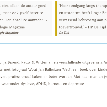
rt niet alleen de auteur goed
‘Haar rondgang langs thera
, maar ook jezelf beter te
en instanties heeft [Inger B
en. Een absolute aanrader.’ –
verrassend lichtvoetig aan p
logie Magazine
toevertrouwd.’ – HP De Tijd
ogie Magazine
De Tijd
onja Barend, Pauw & Witteman en verschillende uitgeverijen. Ar
ze met fotograaf Wout Jan Balhuizen 'Vet!', een boek over kind
ijven, professioneel koken en beter worden. Met haar man en (
, waaronder dyslexie, ADHD, burnout en depressie.