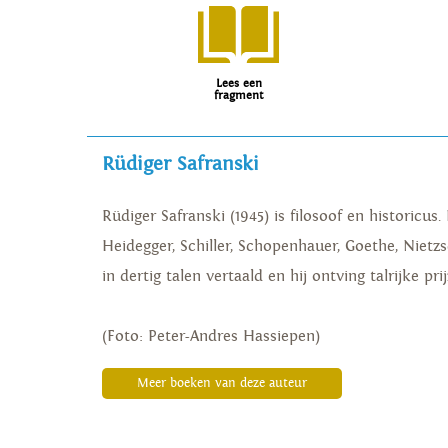
Lees een
fragment
Rüdiger Safranski
Rüdiger Safranski (1945) is filosoof en historicus.
Heidegger, Schiller, Schopenhauer, Goethe, Nietz
in dertig talen vertaald en hij ontving talrijke pr
(Foto: Peter-Andres Hassiepen)
Meer boeken van deze auteur