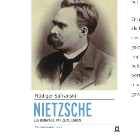
het
Er 
als
sle
gekw
impl
hel
por
maak
gew