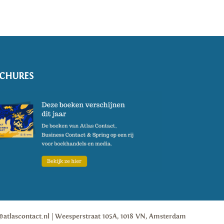
CHURES
@atlascontact.nl
Weesperstraat 105A, 1018 VN, Amsterdam