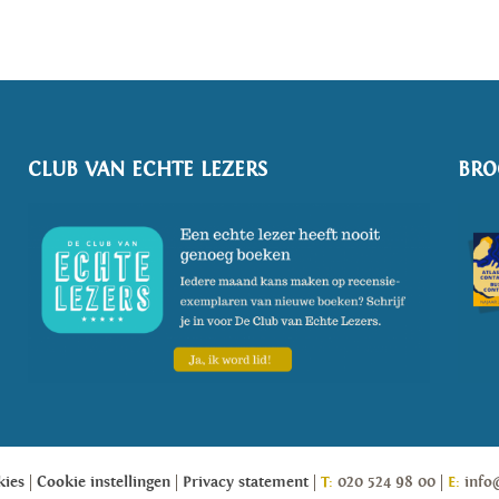
CLUB VAN ECHTE LEZERS
BRO
kies
Cookie instellingen
Privacy statement
T:
020 524 98 00
E:
info