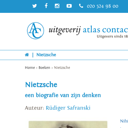
020 524 98 00
|
Nietzsche
Home
>
Boeken
>
Nietzsche
Nietzsche
een biografie van zijn denken
Auteur:
Rüdiger Safranski
Nih