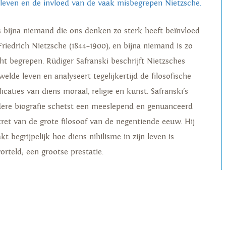
 leven en de invloed van de vaak misbegrepen Nietzsche.
is bijna niemand die ons denken zo sterk heeft beïnvloed
 Friedrich Nietzsche (1844–1900), en bijna niemand is zo
cht begrepen. Rüdiger Safranski beschrijft Nietzsches
elde leven en analyseert tegelijkertijd de filosofische
icaties van diens moraal, religie en kunst. Safranski’s
dere biografie schetst een meeslepend en genuanceerd
tret van de grote filosoof van de negentiende eeuw. Hij
t begrijpelijk hoe diens nihilisme in zijn leven is
orteld; een grootse prestatie.