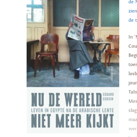
de 
zie
de 
In 
Cou
Beg
toe
los
jou
Tah
Mos
sla
maa
wer