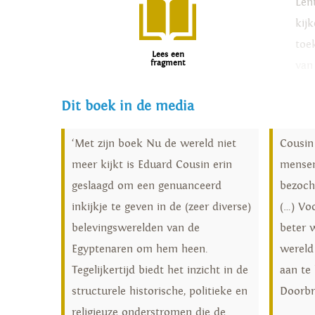
Len
kij
toe
Lees een
fragment
van
zij
Dit boek in de media
jour
sta
‘Met zijn boek Nu de wereld niet
Cousin
dro
meer kijkt is Eduard Cousin erin
mensen
wer
geslaagd om een genuanceerd
bezocht
en 
inkijkje te geven in de (zeer diverse)
(…) Vo
eco
belevingswerelden van de
beter 
lev
Egyptenaren om hem heen.
wereld
Tegelijkertijd biedt het inzicht in de
aan te
structurele historische, politieke en
Doorb
religieuze onderstromen die de