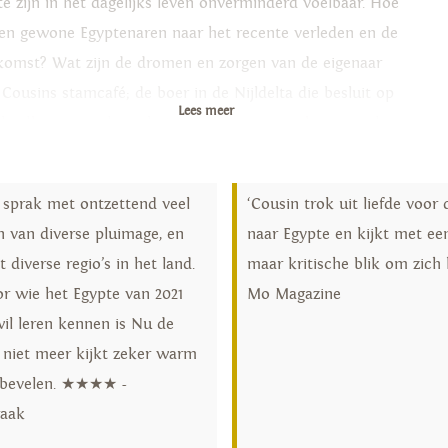
te zijn in het dagelijks leven onverminderd voelbaar. Hoe
ken gewone Egyptenaren naar het recente verleden en de
komst? Wat zijn de dromen en zorgen van de eigenaar
 Cousins stamcafé; de boer in de Nijldelta die besluit op
Lees meer
n landbouwgrond een huis voor zijn zoon te bouwen; de
nalist die zich schikt in het schrijven van
atspropaganda; en de moslimbroeder die nog steeds
 sprak met ontzettend veel
‘Cousin trok uit liefde voor 
omt van een islamitische staat in Egypte? In ‘Nu de
 van diverse pluimage, en
naar Egypte en kijkt met ee
eld niet meer kijkt’ verbindt Cousin hun verhalen soepel
 diverse regio’s in het land.
maar kritische blik om zich 
invoelbaar met zijn eigen verhaal en de politieke,
or wie het Egypte van 2021
Mo Magazine
nomische en sociale ontwikkelingen, en geeft zo een
wil leren kennen is Nu de
endig en gelaagd beeld van dit intrigerende land.
 niet meer kijkt zeker warm
 bevelen. ★★★★ -
raak