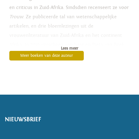
en criticus in
Zuid-Afrika. Sindsdien recenseert
ze voor
Trouw
. Ze publiceerde tal
van wetenschappelijke
artikelen, en drie bloemlezingen uit de
vrouwenliteratuur van Zuid-Afrika en het continent
Afrika.
In 2019 verscheen van haar
en Pieta van Beek
Lees meer
My Mother’s
Mother’s Mother.
South African
Women’s
Meer boeken van deze auteur
Writing from 17th-Century Dutch to Contemporary
Afrikaans
.
NIEUWSBRIEF