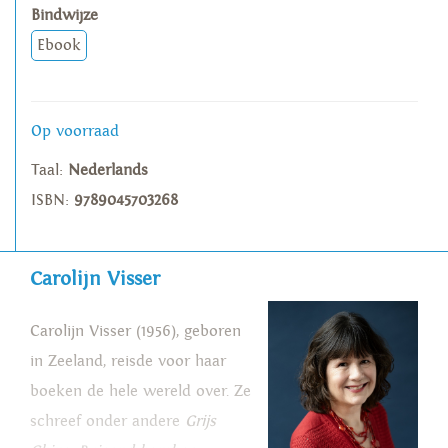
Bindwijze
Ebook
Op voorraad
Taal:
Nederlands
ISBN:
9789045703268
Carolijn Visser
Carolijn Visser (1956), geboren
in Zeeland, reisde voor haar
boeken de hele wereld over. Ze
schreef onder andere
Grijs