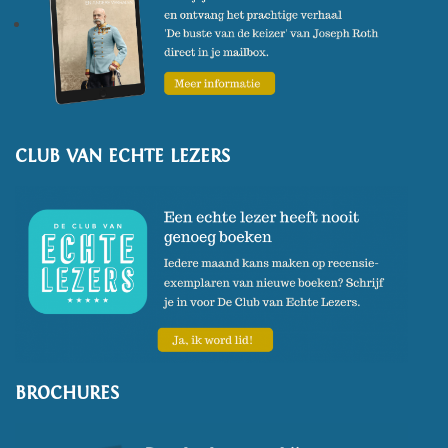
feministische leesgeschiedenis
.
In 2019 verscheen
De kleine De
Beauvoir. Haar baanbrekende
De Tweede Sekse samengevat
.
CLUB VAN ECHTE LEZERS
BROCHURES