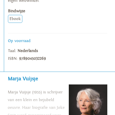
eigen webwinkel.
Bindwijze
Ebook
Op voorraad
Taal:
Nederlands
ISBN:
9789045032269
Marja Vuijsje
Marja Vuijsje (1955) is schrijver
van een klein en bejubeld
oeuvre. Haar biografie van Joke