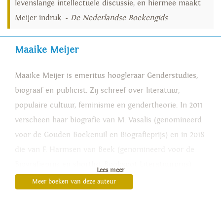
levenslange intellectuele discussie, en hiermee maakt
Meijer indruk. -
De Nederlandse Boekengids
Maaike Meijer
Maaike Meijer is emeritus hoogleraar Genderstudies,
biograaf en publicist. Zij schreef over literatuur,
populaire cultuur, feminisme en gendertheorie. In 2011
verscheen haar biografie van M. Vasalis (genomineerd
voor de Gouden Boekenuil en Biografieprijs) en in 2018
die van F. Harmsen van Beek (genomineerd voor de
Biografieprijs en shortlist Bookspot Literatuurprijs).
Lees meer
Meer boeken van deze auteur