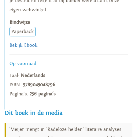
Je bestelt en rekent af bij boekenwereld.com, onze
eigen webwinkel.
Bindwijze
Paperback
Bekijk Ebook
Op voorraad
Taal:
Nederlands
ISBN:
9789045048796
Pagina's:
256 pagina's
Dit boek in de media
'Meijer mengt in 'Radeloze helden' literaire analyses