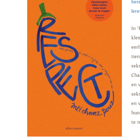
ber
lere
In ‘
kle
eerl
tie
sek
Cha
en 
sek
en 
hun
te 