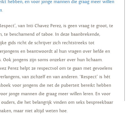
eikt hebben, en voor jonge mannen die graag meer willen
n.
Respect’, van Inti Chavez Perez, is geen vraag te groot, te
in, te beschamend of taboe. In deze baanbrekende,
ijke gids richt de schrijver zich rechtstreeks tot
nerjongens en beantwoordt al hun vragen over liefde en
s. Ook jongens zijn soms onzeker over hun lichaam.
vez Perez helpt ze respectvol om te gaan met gevoelens
verlangens, van zichzelf en van anderen. ‘Respect’ is hét
sboek voor jongens die net de puberteit bereikt hebben
voor jonge mannen die graag meer willen leren. En voor
 ouders, die het belangrijk vinden om seks bespreekbaar
maken, maar niet altijd weten hoe.