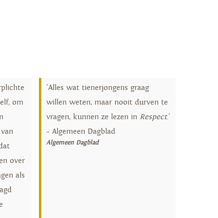
rplichte
'Alles wat tienerjongens graag
elf, om
willen weten, maar nooit durven te
n
vragen, kunnen ze lezen in
Respect
.'
 van
– Algemeen Dagblad
Algemeen Dagblad
dat
en over
gen als
aagd
e