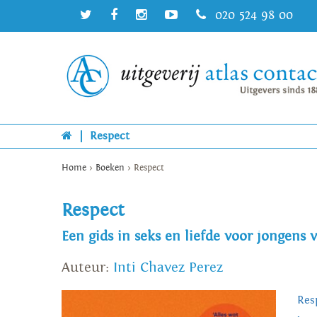
020 524 98 00
|
Respect
Home
>
Boeken
>
Respect
Respect
Een gids in seks en liefde voor jongens 
Auteur:
Inti Chavez Perez
Res