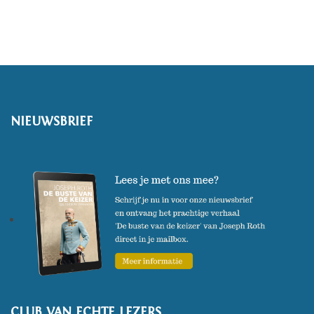
beeldrijk en experimenteel. Met
zijn poëzie zoekt hij vaak cross-
overs met andere kunstvormen:
muziek, theater en beeldende
kunst.
NIEUWSBRIEF
In januari 2024 verscheen bij
Atlas Contact zijn eerste
poëziebundel in het Nederlands:
Rozige maanvissen.
(Foto: Fjodor Buis)
CLUB VAN ECHTE LEZERS