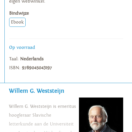
eigen webwinkel.
Bindwijze
Ebook
Op voorraad
Taal:
Nederlands
ISBN:
9789045043197
Willem G. Weststeijn
Willem G. Weststeijn is emeritus
hoogleraar Slavische
letterkunde aan de Universiteit