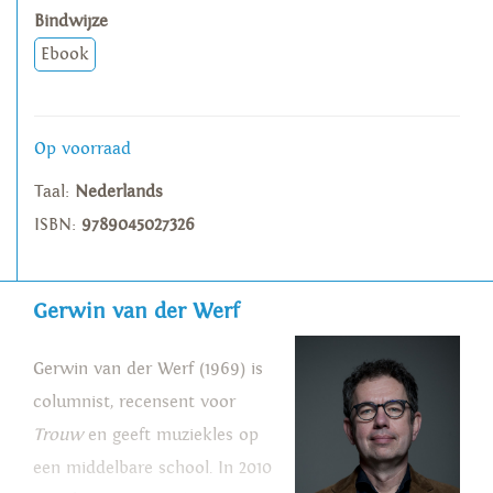
Bindwijze
Ebook
Op voorraad
Taal:
Nederlands
ISBN:
9789045027326
Gerwin van der Werf
Gerwin van der Werf (1969) is
columnist, recensent voor
Trouw
en geeft muziekles op
een middelbare school. In 2010