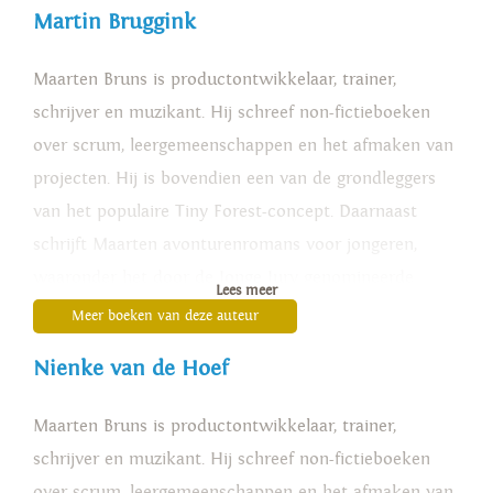
Martin Bruggink
Maarten Bruns is productontwikkelaar, trainer,
schrijver en muzikant. Hij schreef non-fictieboeken
over scrum, leergemeenschappen en het afmaken van
projecten. Hij is bovendien een van de grondleggers
van het populaire Tiny Forest-concept. Daarnaast
schrijft Maarten avonturenromans voor jongeren,
waaronder het door de Jonge Jury genomineerde
Lees meer
'Dertiendagh
'
en 'Het oog van de dageraad
'
.
Meer boeken van deze auteur
Nienke van de Hoef
Maarten Bruns is productontwikkelaar, trainer,
schrijver en muzikant. Hij schreef non-fictieboeken
over scrum, leergemeenschappen en het afmaken van