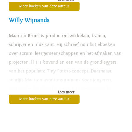
'Dertiendagh
'
en 'Het oog van de dageraad
'
.
Meer boeken van deze auteur
Willy Wijnands
Maarten Bruns is productontwikkelaar, trainer,
schrijver en muzikant. Hij schreef non-fictieboeken
over scrum, leergemeenschappen en het afmaken van
projecten. Hij is bovendien een van de grondleggers
van het populaire Tiny Forest-concept. Daarnaast
schrijft Maarten avonturenromans voor jongeren,
waaronder het door de Jonge Jury genomineerde
Lees meer
'Dertiendagh
'
en 'Het oog van de dageraad
'
.
Meer boeken van deze auteur