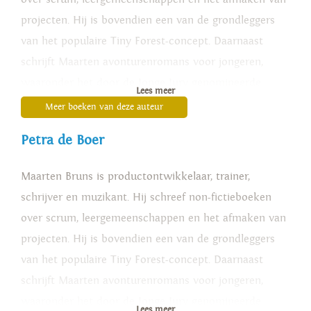
projecten. Hij is bovendien een van de grondleggers
van het populaire Tiny Forest-concept. Daarnaast
schrijft Maarten avonturenromans voor jongeren,
waaronder het door de Jonge Jury genomineerde
Lees meer
'Dertiendagh
'
en 'Het oog van de dageraad
'
.
Meer boeken van deze auteur
Petra de Boer
Maarten Bruns is productontwikkelaar, trainer,
schrijver en muzikant. Hij schreef non-fictieboeken
over scrum, leergemeenschappen en het afmaken van
projecten. Hij is bovendien een van de grondleggers
van het populaire Tiny Forest-concept. Daarnaast
schrijft Maarten avonturenromans voor jongeren,
waaronder het door de Jonge Jury genomineerde
Lees meer