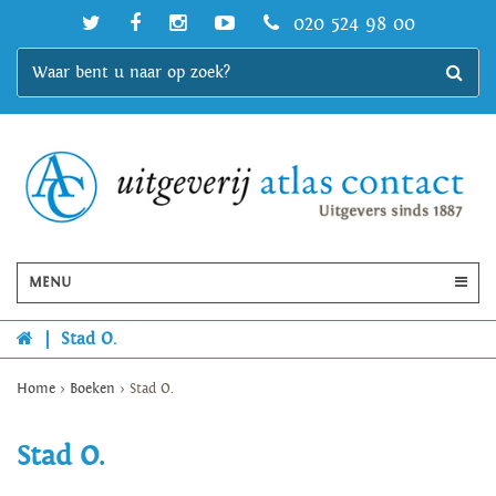
020 524 98 00
MENU
|
Stad O.
Home
>
Boeken
>
Stad O.
Stad O.