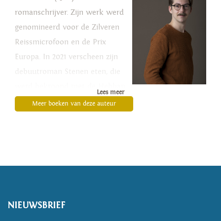
romanschrijver. Zijn werk werd
genomineerd voor de Zilveren
Reissmicrofoon en de Prix
Europa. In 2021 verscheen zijn
debuutroman Stenen eten, die
werd bekroond met de Hebban
Lees meer
Debuutprijs.
Meer boeken van deze auteur
NIEUWSBRIEF