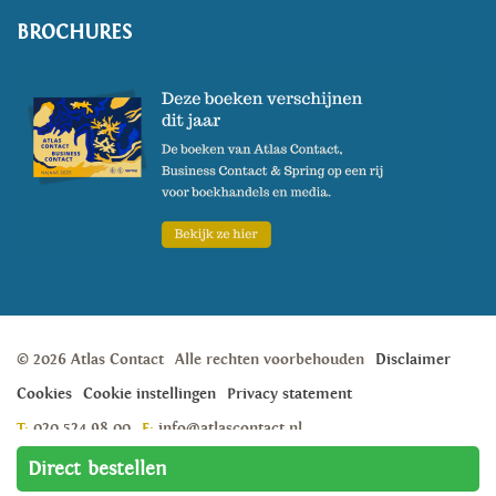
BROCHURES
© 2026 Atlas Contact
Alle rechten voorbehouden
Disclaimer
Cookies
Cookie instellingen
Privacy statement
T:
020 524 98 00
E:
info@atlascontact.nl
Weesperstraat 105A, 1018 VN, Amsterdam
Direct bestellen