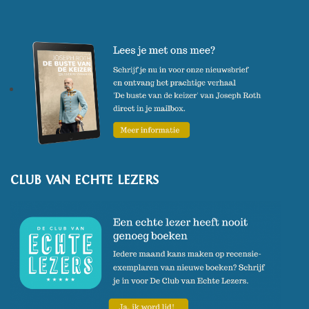
naar een high school in de
Verenigde Staten, waar haar
liefde voor het toneel werd
aangewakkerd door de
acteerlessen die ze volgde.
Twee jaar later werd ze
toegelaten tot de regieafdeling
van de Amsterdamse
CLUB VAN ECHTE LEZERS
Theaterschool. Tijdens deze
opleiding bleef ze eigen werk
schrijven: verhalen, toneel,
schetsen. Al snel werd ze de
belangrijkste tekstleverancier
van haar klas: "Als er voor