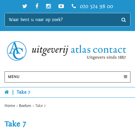
020 524 98 00
MENU
|
Take 7
Home
>
Boeken
>
Take 7
Take 7