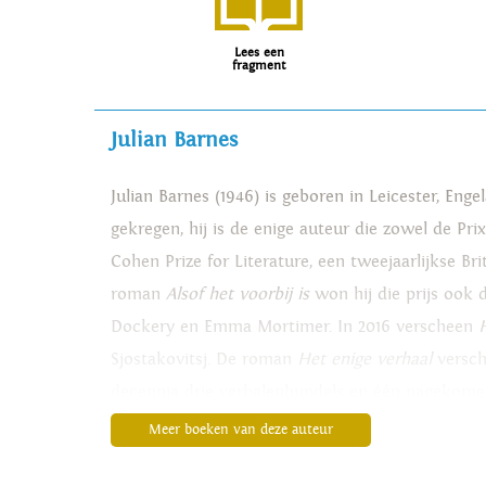
Lees een
fragment
Julian Barnes
Julian Barnes (1946) is geboren in Leicester, Eng
gekregen, hij is de enige auteur die zowel de Pri
Cohen Prize for Literature, een tweejaarlijkse Bri
roman
Alsof het voorbij is
won hij die prijs ook 
Dockery en Emma Mortimer. In 2016 verscheen
Sjostakovitsj. De roman
Het enige verhaal
versch
decennia drie verhalenbundels en één nagekomen 
dat in augustus 2021 is verschenen. Zijn nieuwst
Meer boeken van deze auteur
www.julianbarnes.com