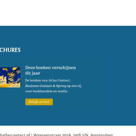
CHURES
@atlascontact.nl
Weesperstraat 105A, 1018 VN, Amsterdam