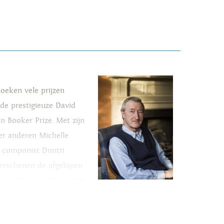
boeken vele prijzen
 de prestigieuze David
an Booker Prize. Met zijn
er anderen Michelle
e componist Dmitri
verschenen de afgelopen
ht in
Verzamelde verhalen
,