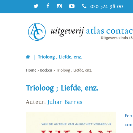
020 524 98 00
|
Trioloog ; Liefde, enz.
Home
>
Boeken
>
Trioloog ; Liefde, enz.
Trioloog ; Liefde, enz.
Auteur:
Julian Barnes
Een
com