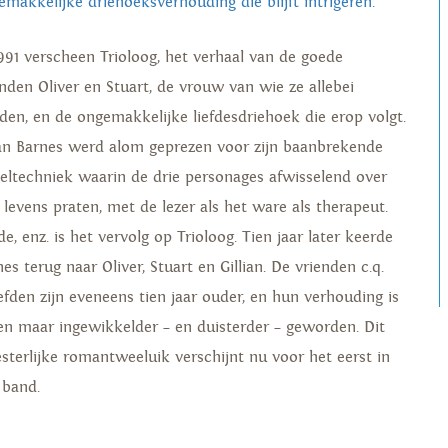
emakkelijke driehoeksverhouding die blijft intrigeren.
1991 verscheen Trioloog, het verhaal van de goede
enden Oliver en Stuart, de vrouw van wie ze allebei
den, en de ongemakkelijke liefdesdriehoek die erop volgt.
ian Barnes werd alom geprezen voor zijn baanbrekende
teltechniek waarin de drie personages afwisselend over
 levens praten, met de lezer als het ware als therapeut.
de, enz. is het vervolg op Trioloog. Tien jaar later keerde
es terug naar Oliver, Stuart en Gillian. De vrienden c.q.
iefden zijn eveneens tien jaar ouder, en hun verhouding is
een maar ingewikkelder – en duisterder – geworden. Dit
sterlijke romantweeluik verschijnt nu voor het eerst in
 band.