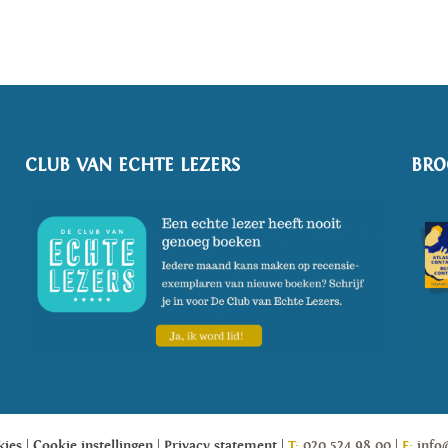
CLUB VAN ECHTE LEZERS
BRO
kies
Cookie instellingen
Privacy statement
T:
020 524 98 00
E:
info