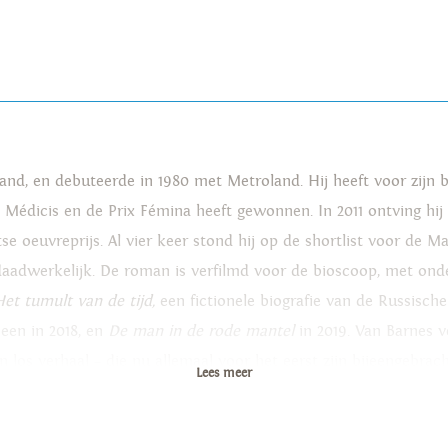
eland, en debuteerde in 1980 met Metroland. Hij heeft voor zijn 
x Médicis en de Prix Fémina heeft gewonnen. In 2011 ontving hij
tse oeuvreprijs. Al vier keer stond hij op de shortlist voor de M
daadwerkelijk. De roman is verfilmd voor de bioscoop, met ond
Het tumult van de tijd,
een fictionele biografie van de Russisch
een in 2018, en
De man in de rode mantel
in 2019. Van Barnes 
los verhaal – die nu allemaal voor het eerst zijn bijeengebrac
Lees meer
e roman, getiteld
Vertrek(punt)
, verschijnt in januari 2026.