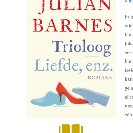
ong
In 
vri
hou
Jul
ver
hun
Lief
Barn
gel
all
mee
één