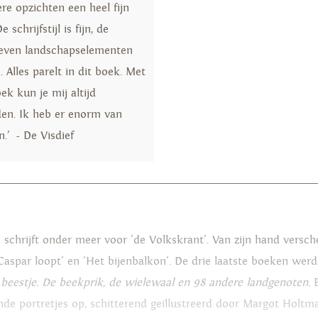
re opzichten een heel fijn
 schrijfstijl is fijn, de
even landschapselementen
jn. Alles parelt in dit boek. Met
ek kun je mij altijd
jden. Ik heb er enorm van
.’ - De Visdief
en schrijft onder meer voor 'de Volkskrant'. Van zijn hand versc
 'Caspar loopt' en 'Het bijenbalkon'. De drie laatste boeken we
 beestje. De beekprik, de wielewaal en 98 andere landgenoten.
nde portretjes op, schitterend geïllustreerd door Margot Holt