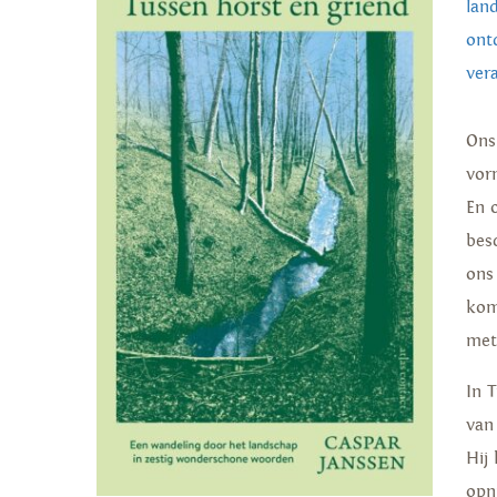
lan
ont
ver
Ons
vor
En 
bes
ons
kom
met
In 
van
Hij
opn