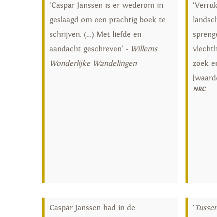
‘Caspar Janssen is er wederom in
‘Verru
geslaagd om een prachtig boek te
landsc
schrijven. (…) Met liefde en
spreng
aandacht geschreven’ -
Willems
vlechth
Wonderlijke Wandelingen
zoek en
[waarde
NRC
Caspar Janssen had in de
‘
Tussen