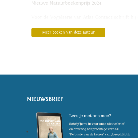
Nieuwe Natuurboekenprijs 2024.
Voor de Vogelserie van Atlas Contact schrijft hij
Meer boeken van deze auteur
NIEUWSBRIEF