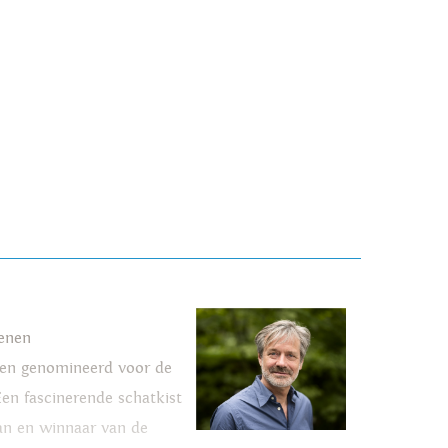
henen
rden genomineerd voor de
Een fascinerende schatkist
man en winnaar van de