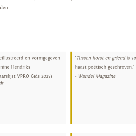
den.
geïllustreerd en vormgegeven
‘
Tussen horst en griend
is s
anine Hendriks’
haast poëtisch geschreven.’
aarslijst VPRO Gids 2025)
-
Wandel Magazine
ds