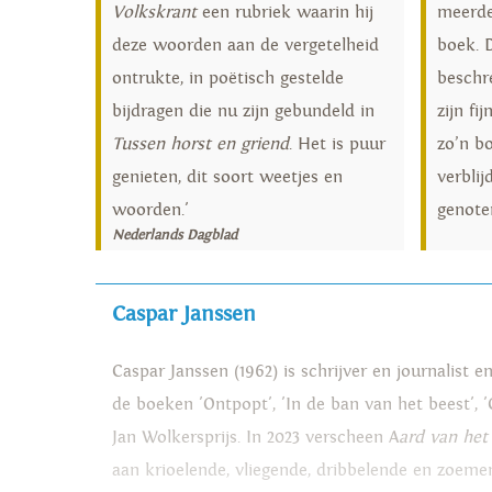
Volkskrant
een rubriek waarin hij
meerde
deze woorden aan de vergetelheid
boek. De
ontrukte, in poëtisch gestelde
beschr
bijdragen die nu zijn gebundeld in
zijn fi
Tussen horst en griend
. Het is puur
zo’n bo
genieten, dit soort weetjes en
verbli
woorden.'
genoten
Nederlands Dagblad
Caspar Janssen
Caspar Janssen (1962) is schrijver en journalist 
de boeken 'Ontpopt', 'In de ban van het beest',
Jan Wolkersprijs. In 2023 verscheen A
ard van het
aan krioelende, vliegende, dribbelende en zoeme