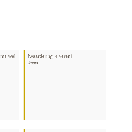
oms wel
[waardering: 4 veren]
Roots